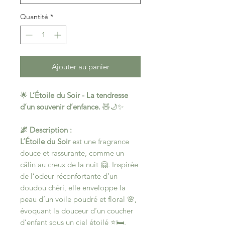
Quantité
*
Ajouter au panier
🌟
L’Étoile du Soir - La tendresse
d’un souvenir d’enfance.
🧸🌙✨
🌌 Description :
L’Étoile du Soir
est une fragrance
douce et rassurante, comme un
câlin au creux de la nuit 🤗. Inspirée
de l’odeur réconfortante d’un
doudou chéri, elle enveloppe la
peau d’un voile poudré et floral 🌸,
évoquant la douceur d’un coucher
d’enfant sous un ciel étoilé ⭐🛏️.