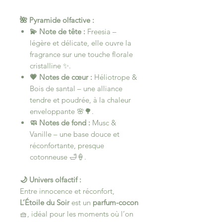
🌺 Pyramide olfactive :
💫 Note de tête :
Freesia –
légère et délicate, elle ouvre la
fragrance sur une touche florale
cristalline ✨.
💗 Notes de cœur :
Héliotrope &
Bois de santal – une alliance
tendre et poudrée, à la chaleur
enveloppante 🌸🌳.
🧼 Notes de fond :
Musc &
Vanille – une base douce et
réconfortante, presque
cotonneuse 🛁🍦.
🌙 Univers olfactif :
Entre innocence et réconfort,
L’Étoile du Soir
est un
parfum-cocon
🧺, idéal pour les moments où l’on