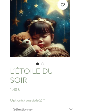
L’ÉTOILE DU
SOIR
Prix
1,40 €
Option(s) possible(s)
*