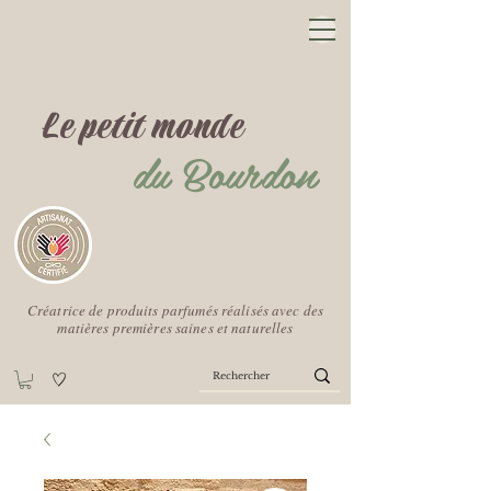
Le petit monde
du Bourdon
Créatrice de produits parfumés réalisés avec des
matières premières saines et naturelles