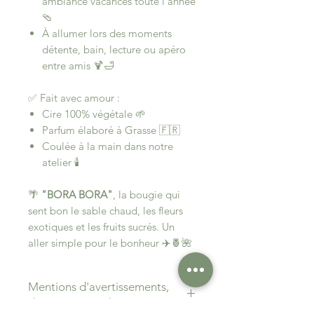
ambiance vacances toute l’année
🩴
À allumer lors des moments
détente, bain, lecture ou apéro
entre amis 🍹🛁
✅ Fait avec amour :
Cire 100% végétale 🌱
Parfum élaboré à Grasse 🇫🇷
Coulée à la main dans notre
atelier 🕯️
🌴
"BORA BORA"
, la bougie qui
sent bon le sable chaud, les fleurs
exotiques et les fruits sucrés. Un
aller simple pour le bonheur ✈️🍍🌺
Mentions d'avertissements,
dangers et prudences