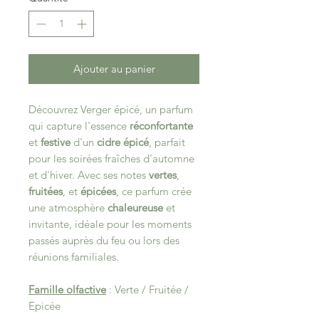
Ajouter au panier
Découvrez
Verger épicé
, un parfum
qui capture l'essence
réconfortante
et
festive
d'un
cidre épicé
, parfait
pour les soirées fraîches d'automne
et d'hiver. Avec ses notes
vertes
,
fruitées
, et
épicées
, ce parfum crée
une atmosphère
chaleureuse
et
invitante, idéale pour les moments
passés auprès du feu ou lors des
réunions familiales.
Famille olfactive
: Verte / Fruitée /
Epicée