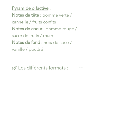
Pyramide olfactive
:
Notes de tête
: pomme verte /
cannelle / fruits confits
Notes de coeur
: pomme rouge /
sucre de fruits / rhum
Notes de fond
: noix de coco /
vanille / poudré
🌿 Les différents formats :
Chaque création est pensée pour
s’adapter à vos envies et à votre
manière de parfumer votre intérieur.
Du petit format discret au plaisir
longue durée, découvrez les
différentes façons de profiter de
mes fragrances artisanales 💫
Le fondant – 10 g
(bientôt
remplacé)