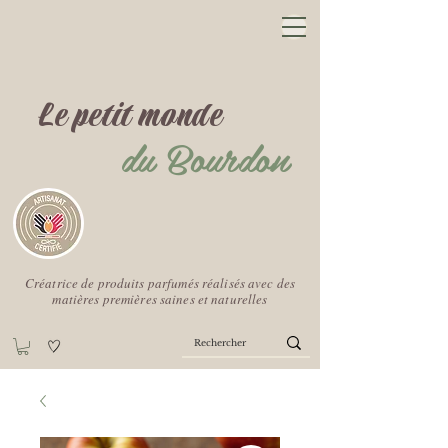
Le petit monde
du Bourdon
Créatrice de produits parfumés réalisés avec des
matières premières saines et naturelles