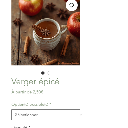
Verger épicé
Prix
À partir de
2,50€
promotionnel
Option(s) possible(s)
*
Quantité
*