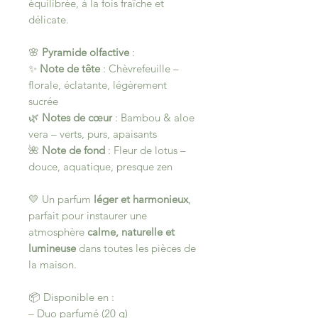
équilibrée, à la fois fraîche et
délicate.
🌸
Pyramide olfactive
:
✨
Note de tête
: Chèvrefeuille –
florale, éclatante, légèrement
sucrée
🌿
Notes de cœur
: Bambou & aloe
vera – verts, purs, apaisants
🌺
Note de fond
: Fleur de lotus –
douce, aquatique, presque zen
💛 Un parfum
léger et harmonieux
,
parfait pour instaurer une
atmosphère
calme, naturelle et
lumineuse
dans toutes les pièces de
la maison.
📦 Disponible en :
– Duo parfumé (20 g)