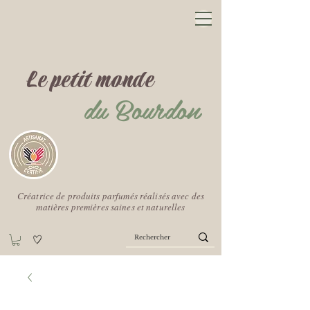
Le petit monde
du Bourdon
Créatrice de produits parfumés réalisés avec des
matières premières saines et naturelles