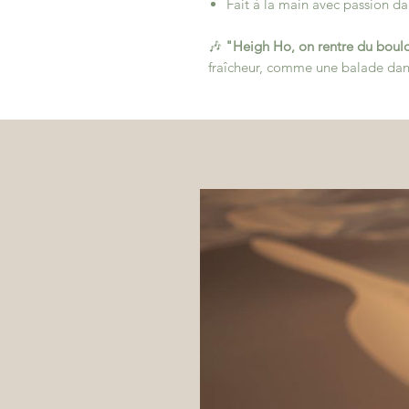
Fait à la main avec passion dans
🎶
"Heigh Ho, on rentre du boul
fraîcheur, comme une balade dan