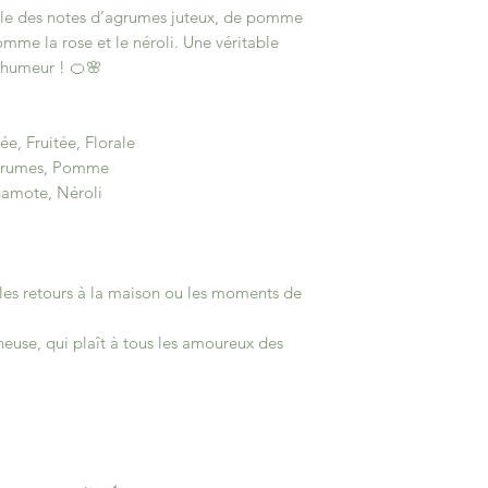
mêle des notes d’agrumes juteux, de pomme
omme la rose et le néroli. Une véritable
 humeur ! 🍊🌸
e, Fruitée, Florale
grumes, Pomme
amote, Néroli
, les retours à la maison ou les moments de
euse, qui plaît à tous les amoureux des