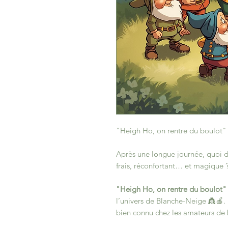
"Heigh Ho, on rentre du boulot"
Après une longue journée, quoi d
frais, réconfortant… et magique 
"Heigh Ho, on rentre du boulot"
l’univers de Blanche-Neige 👸🍎.
bien connu chez les amateurs de