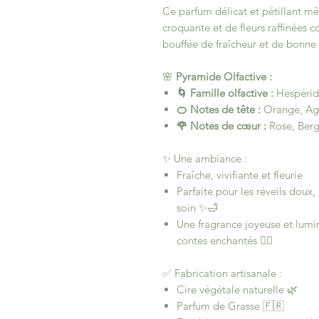
Ce parfum délicat et pétillant 
croquante et de fleurs raffinées c
bouffée de fraîcheur et de bonne
🌸
Pyramide Olfactive :
🌀 Famille olfactive :
Hespéridé
🍊 Notes de tête :
Orange, A
🌹 Notes de cœur :
Rose, Berg
✨ Une ambiance :
Fraîche, vivifiante et fleurie
Parfaite pour les réveils doux
soin ✨🛁
Une fragrance joyeuse et lumin
contes enchantés 🧚‍♀️
✅ Fabrication artisanale :
Cire végétale naturelle 🌿
Parfum de Grasse 🇫🇷