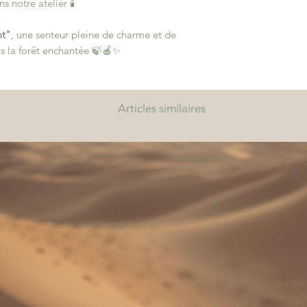
 notre atelier 🕯️
ot"
, une senteur pleine de charme et de
s la forêt enchantée 🍃🍎✨
Articles similaires