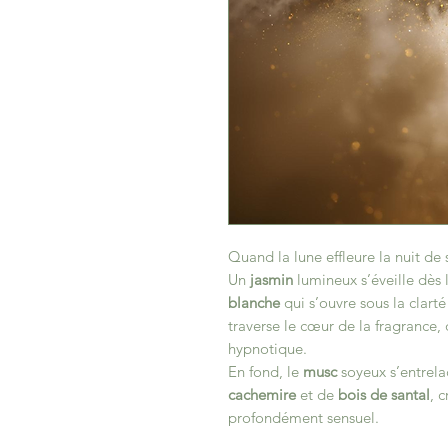
Quand la lune effleure la nuit de 
Un
jasmin
lumineux s’éveille dès
blanche
qui s’ouvre sous la clarté
traverse le cœur de la fragrance,
hypnotique.
En fond, le
musc
soyeux s’entrel
cachemire
et de
bois de santal
, 
profondément sensuel.