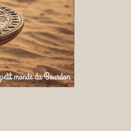
format
, tous mes fondants sont :
 avec une
cire végétale premium
es
fragrances de Grasse
, sans
 🌸
mour, humour et une pointe de
✨