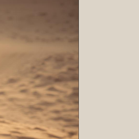
plus longtemps de vos fragrances
umer toute la maison…
sans
 !
🍬
 format (30 g) & grand format (60
 douce et fondante ✨
ne véritable
révolution sensorielle
fondants.
de coco
, ils offrent une
diffusion
et une
texture ultra-souple
qui se
 l’aide de la
petite cuillère en
er un peu dans votre brûle-parfum
uage parfumé généreux et
n simple
coup d’essuie-tout
, et
ompost
🌿