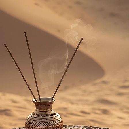
permet de
profiter 
préférées.
Parfaite pour parf
prendre un gramme
Les Crémeux – petit
g)
Une texture unique,
Les
Crémeux
sont u
dans le monde des 
Composés d’
huile 
encore plus intense
prélève facilement à
bois fournie
.
Il suffit d’en dépos
pour profiter d’un
n
onctueux
.
Et le nettoyage ? U
hop ! direction le
c