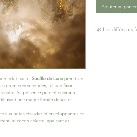
Ajouter au panier
🌿 Les différents f
Chaque création est
envies et à votre ma
Du petit format disc
découvrez les différ
fragrances artisanal
Le fondant – 10 g
(b
son éclat nacré,
Souffle de Lune
prend vie.
Petit mais puissant 
 les premières secondes, tel une
fleur
Le
fondant classiqu
 lunaire. Sa présence pure et enivrante
mais il s’apprête à
l
 diffusant une magie
florale
douce et
le Duo Parfumé
.
Encore disponible su
ace aux notes chaudes et enveloppantes de
doucement dans le b
créant un cocon céleste, apaisant et
odeur délicate et c
Il est amené à
dispa
mesure des remises 