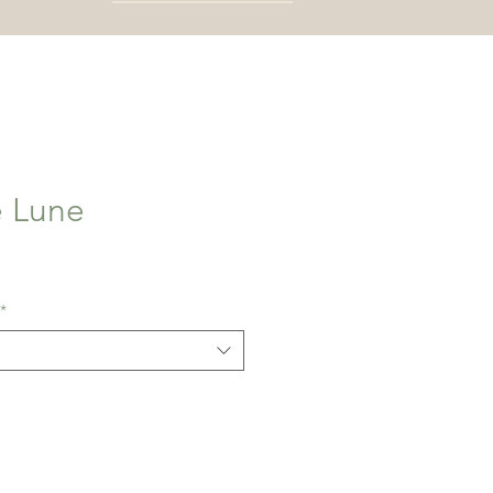
e Lune
x
motionnel
*