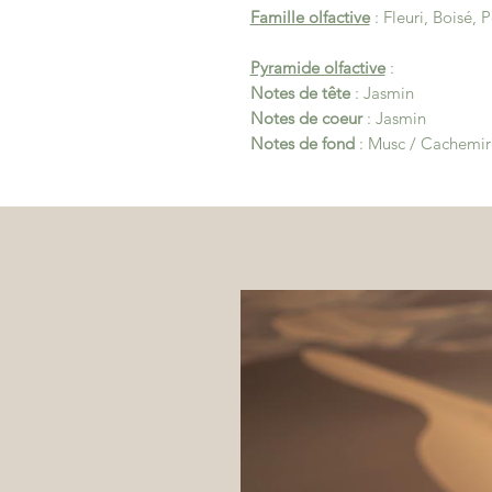
Famille olfactive
: Fleuri, Boisé, 
Pyramide olfactive
:
Notes de tête
: Jasmin
Notes de coeur
: Jasmin
Notes de fond
: Musc / Cachemire