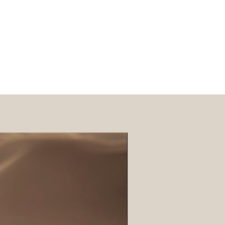
– 20 g
sir, 0 déchet inutile
tit pot recyclable
, le
Duo
vantageusement le fondant
 cire parfumée
, il offre
deux fois
e
diffusion plus longue
et un
e et pratique
.
nouvelles senteurs ou pour s’offrir
à volonté, tout en gardant une
onsable
♻️
e 🍫 – 50 g
et ultra-gourmand !
oli sachet transparent
, la
Tablette
 à une
tablette de chocolat
ion, on ne la mange pas !).
orceaux selon vos envies, elle