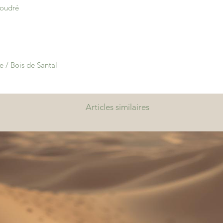
Poudré
format.
Le Duo Parfumé 🌸 
💡
2 fois plus de plai
Présenté dans un
pe
Parfumé
remplace a
 / Bois de Santal
classique.
Avec
20 grammes de
plus de parfum
, un
Articles similaires
stockage plus propr
Idéal pour tester de 
un moment parfumé 
démarche éco-resp
La Tablette Parfumé
Un format généreux 
Présentée dans un
j
Parfumée
ressemble
colorée
(mais attent
Facile à casser en m