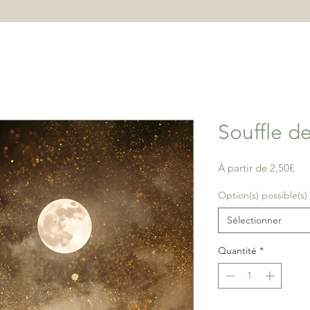
Souffle d
Pri
À partir de
2,50€
pro
Option(s) possible(s)
Sélectionner
Quantité
*