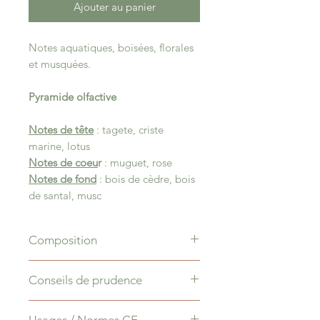
Ajouter au panier
Notes aquatiques, boisées, florales
et musquées.
Pyramide olfactive
Notes de tête
: tagete, criste
marine, lotus
Notes de coeu
r
: muguet, rose
Notes de fond
: bois de cèdre, bois
de santal, musc
Composition
Cire de Soja, huile
Conseils de prudence
parfumée* (production France,
GRASSE), Colorant naturel
Nocif pour les organismes
** Ne contient pas de CMR
Usages / Normes CE